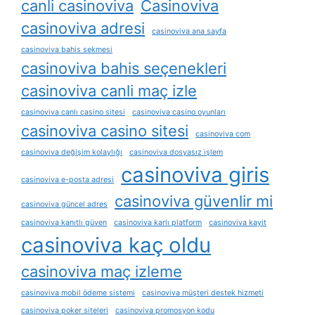
canli casinoviva
Casinoviva
casinoviva adresi
casinoviva ana sayfa
casinoviva bahis sekmesi
casinoviva bahis seçenekleri
casinoviva canli maç izle
casinoviva canlı casino sitesi
casinoviva casino oyunları
casinoviva casino sitesi
casinoviva com
casinoviva değişim kolaylığı
casinoviva dosyasız i̇şlem
casinoviva giris
casinoviva e-posta adresi
casinoviva güvenlir mi
casinoviva güncel adres
casinoviva kanıtlı güven
casinoviva karlı platform
casinoviva kayit
casinoviva kaç oldu
casinoviva maç izleme
casinoviva mobil ödeme sistemi
casinoviva müşteri destek hizmeti
casinoviva poker siteleri
casinoviva promosyon kodu