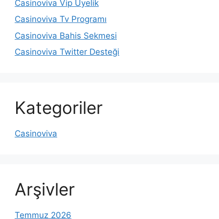
Casinoviva Vip Üyelik
Casinoviva Tv Programı
Casinoviva Bahis Sekmesi
Casinoviva Twitter Desteği
Kategoriler
Casinoviva
Arşivler
Temmuz 2026