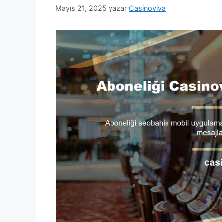
Mayıs 21, 2025
yazar
Casinoviva