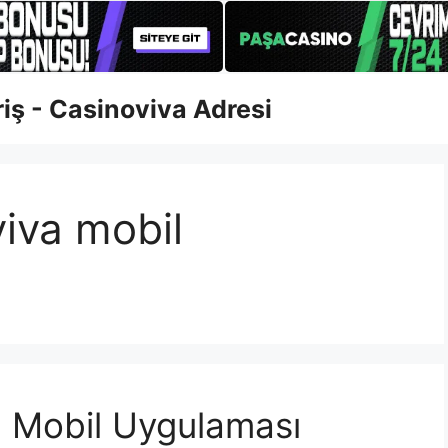
iş - Casinoviva Adresi
viva mobil
a Mobil Uygulaması