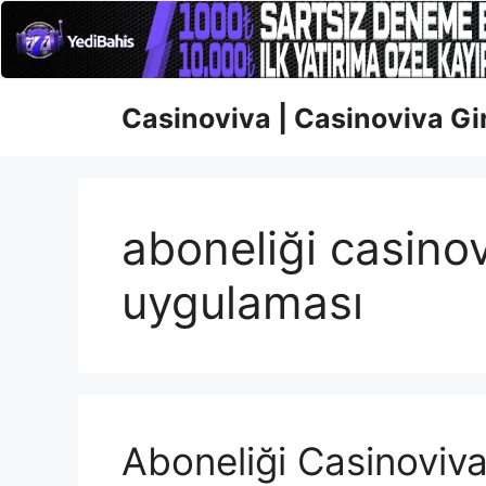
İçeriğe
Casinoviva | Casinoviva Gir
atla
aboneliği casino
uygulaması
Aboneliği Casinoviv