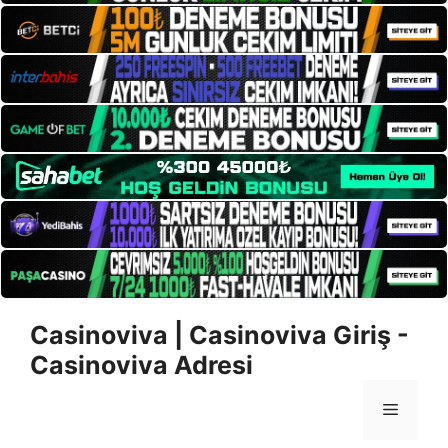
İçeriğe
Casinoviva | Casinoviva Giriş -
atla
Casinoviva Adresi
Menü