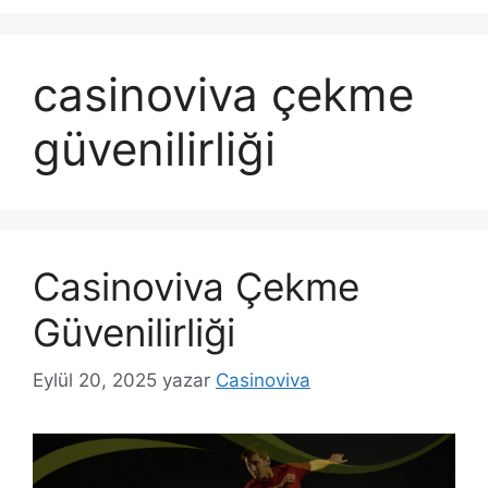
casinoviva çekme
güvenilirliği
Casinoviva Çekme
Güvenilirliği
Eylül 20, 2025
yazar
Casinoviva