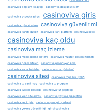
casinoviva com
casinoviva değişim kolaylığı
casinoviva dosyasız i̇şlem
casinoviva giris
casinoviva e-posta adresi
casinoviva güvenlir mi
casinoviva güncel adres
casinoviva kanıtlı güven
casinoviva karlı platform
casinoviva kayit
casinoviva kaç oldu
casinoviva maç izleme
casinoviva mobil ödeme sistemi
casinoviva müşteri destek hizmeti
casinoviva poker siteleri
casinoviva promosyon kodu
casinoviva sanal bahisler
casinoviva site görünümü
casinoviva sitesi
casinoviva topluluk üyeliği
casinoviva tv canli maç
casinoviva tv programı
casinoviva twitter desteği
casinoviva tür çeşitliliği
casinoviva web site adresi
casinoviva yayılma şikayetleri
casinoviva yeni giris
casinoviva yeni giriş adresi
casinoviva çekme güvenilirliği
girisi casinoviva