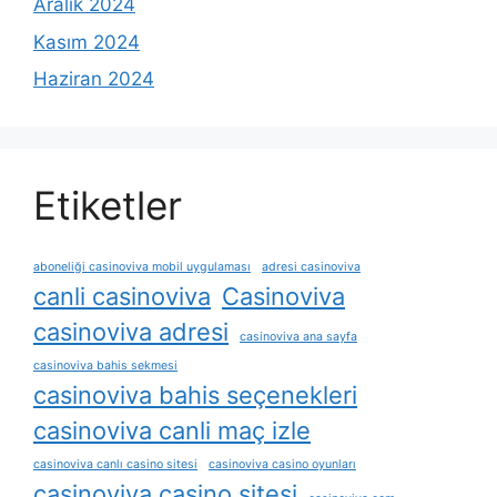
Aralık 2024
Kasım 2024
Haziran 2024
Etiketler
aboneliği casinoviva mobil uygulaması
adresi casinoviva
canli casinoviva
Casinoviva
casinoviva adresi
casinoviva ana sayfa
casinoviva bahis sekmesi
casinoviva bahis seçenekleri
casinoviva canli maç izle
casinoviva canlı casino sitesi
casinoviva casino oyunları
casinoviva casino sitesi