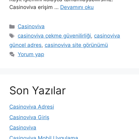
Casinoviva erişim …
Devamını oku
Kategoriler
Casinoviva
Etiketler
casinoviva çekme güvenilirliği
,
casinoviva
güncel adres
,
casinoviva site görünümü
Yorum yap
Son Yazılar
Casinoviva Adresi
Casinoviva Giriş
Casinoviva
Casinoviva Mobil Uygulama