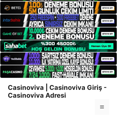
İçeriğe
Casinoviva | Casinoviva Giriş -
atla
Casinoviva Adresi
Menü