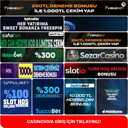
×
CASINOVIVA GİRİŞ İÇİN TIKLAYINIZ!