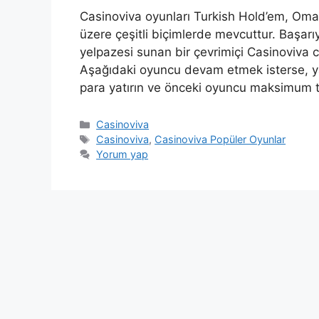
Casinoviva oyunları Turkish Hold’em, Oma
üzere çeşitli biçimlerde mevcuttur. Başar
yelpazesi sunan bir çevrimiçi Casinoviva 
Aşağıdaki oyuncu devam etmek isterse, y
para yatırın ve önceki oyuncu maksimum 
Kategoriler
Casinoviva
Etiketler
Casinoviva
,
Casinoviva Popüler Oyunlar
Yorum yap