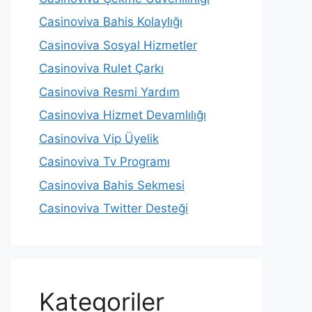
Casinoviva Bahis Kolaylığı
Casinoviva Sosyal Hizmetler
Casinoviva Rulet Çarkı
Casinoviva Resmi Yardım
Casinoviva Hizmet Devamlılığı
Casinoviva Vip Üyelik
Casinoviva Tv Programı
Casinoviva Bahis Sekmesi
Casinoviva Twitter Desteği
Kategoriler