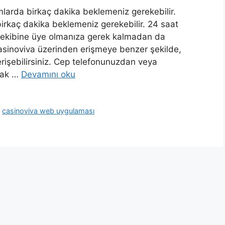
larda birkaç dakika beklemeniz gerekebilir.
irkaç dakika beklemeniz gerekebilir. 24 saat
ri ekibine üye olmanıza gerek kalmadan da
 Casinoviva üzerinden erişmeye benzer şekilde,
erişebilirsiniz. Cep telefonunuzdan veya
arak …
Devamını oku
,
casinoviva web uygulaması