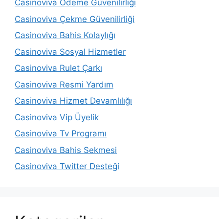
Casinoviva Ödeme Güvenilirliği
Casinoviva Çekme Güvenilirliği
Casinoviva Bahis Kolaylığı
Casinoviva Sosyal Hizmetler
Casinoviva Rulet Çarkı
Casinoviva Resmi Yardım
Casinoviva Hizmet Devamlılığı
Casinoviva Vip Üyelik
Casinoviva Tv Programı
Casinoviva Bahis Sekmesi
Casinoviva Twitter Desteği