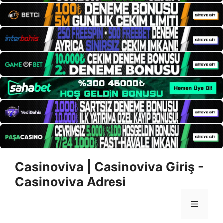
İçeriğe
Casinoviva | Casinoviva Giriş -
atla
Casinoviva Adresi
Menü