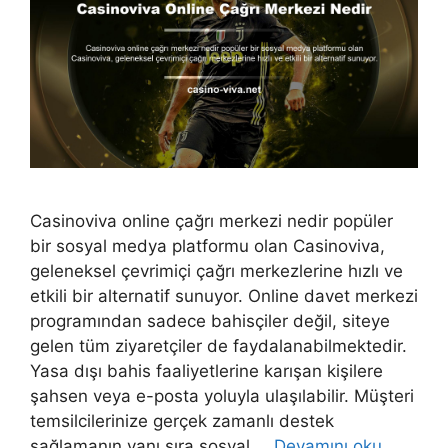
Casinoviva online çağrı merkezi nedir popüler
bir sosyal medya platformu olan Casinoviva,
geleneksel çevrimiçi çağrı merkezlerine hızlı ve
etkili bir alternatif sunuyor. Online davet merkezi
programından sadece bahisçiler değil, siteye
gelen tüm ziyaretçiler de faydalanabilmektedir.
Yasa dışı bahis faaliyetlerine karışan kişilere
şahsen veya e-posta yoluyla ulaşılabilir. Müşteri
temsilcilerinize gerçek zamanlı destek
sağlamanın yanı sıra sosyal …
Devamını oku