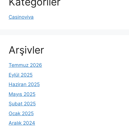
Kategoriler
Casinoviva
Arşivler
Temmuz 2026
Eylül 2025
Haziran 2025
Mayıs 2025
Şubat 2025
Ocak 2025
Aralık 2024