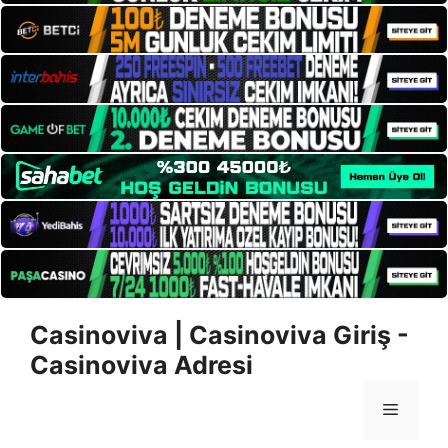
İçeriğe
Casinoviva | Casinoviva Giriş -
atla
Casinoviva Adresi
Menü