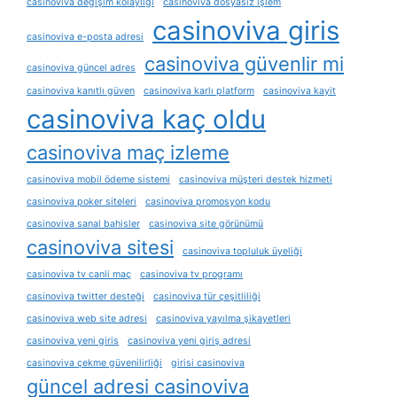
casinoviva değişim kolaylığı
casinoviva dosyasız i̇şlem
casinoviva giris
casinoviva e-posta adresi
casinoviva güvenlir mi
casinoviva güncel adres
casinoviva kanıtlı güven
casinoviva karlı platform
casinoviva kayit
casinoviva kaç oldu
casinoviva maç izleme
casinoviva mobil ödeme sistemi
casinoviva müşteri destek hizmeti
casinoviva poker siteleri
casinoviva promosyon kodu
casinoviva sanal bahisler
casinoviva site görünümü
casinoviva sitesi
casinoviva topluluk üyeliği
casinoviva tv canli maç
casinoviva tv programı
casinoviva twitter desteği
casinoviva tür çeşitliliği
casinoviva web site adresi
casinoviva yayılma şikayetleri
casinoviva yeni giris
casinoviva yeni giriş adresi
casinoviva çekme güvenilirliği
girisi casinoviva
güncel adresi casinoviva