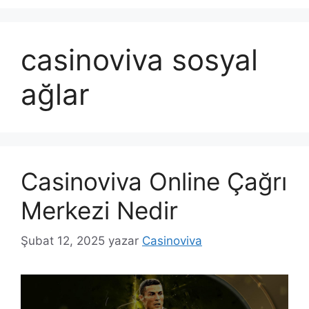
casinoviva sosyal
ağlar
Casinoviva Online Çağrı
Merkezi Nedir
Şubat 12, 2025
yazar
Casinoviva