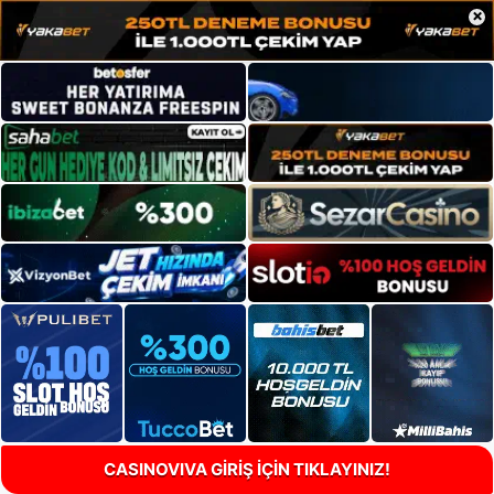
×
CASINOVIVA GİRİŞ İÇİN TIKLAYINIZ!