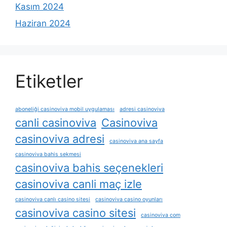
Kasım 2024
Haziran 2024
Etiketler
aboneliği casinoviva mobil uygulaması
adresi casinoviva
canli casinoviva
Casinoviva
casinoviva adresi
casinoviva ana sayfa
casinoviva bahis sekmesi
casinoviva bahis seçenekleri
casinoviva canli maç izle
casinoviva canlı casino sitesi
casinoviva casino oyunları
casinoviva casino sitesi
casinoviva com