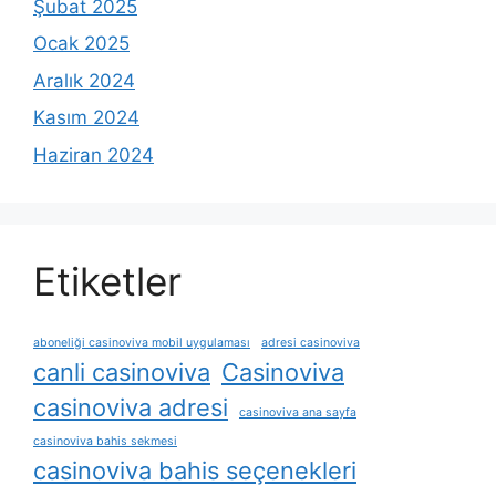
Şubat 2025
Ocak 2025
Aralık 2024
Kasım 2024
Haziran 2024
Etiketler
aboneliği casinoviva mobil uygulaması
adresi casinoviva
canli casinoviva
Casinoviva
casinoviva adresi
casinoviva ana sayfa
casinoviva bahis sekmesi
casinoviva bahis seçenekleri