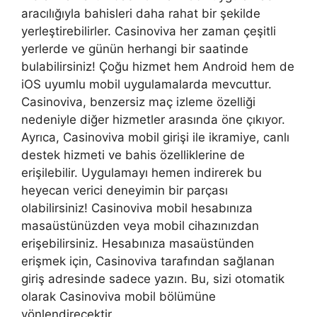
aracılığıyla bahisleri daha rahat bir şekilde
yerleştirebilirler. Casinoviva her zaman çeşitli
yerlerde ve günün herhangi bir saatinde
bulabilirsiniz! Çoğu hizmet hem Android hem de
iOS uyumlu mobil uygulamalarda mevcuttur.
Casinoviva, benzersiz maç izleme özelliği
nedeniyle diğer hizmetler arasında öne çıkıyor.
Ayrıca, Casinoviva mobil girişi ile ikramiye, canlı
destek hizmeti ve bahis özelliklerine de
erişilebilir. Uygulamayı hemen indirerek bu
heyecan verici deneyimin bir parçası
olabilirsiniz! Casinoviva mobil hesabınıza
masaüstünüzden veya mobil cihazınızdan
erişebilirsiniz. Hesabınıza masaüstünden
erişmek için, Casinoviva tarafından sağlanan
giriş adresinde sadece yazın. Bu, sizi otomatik
olarak Casinoviva mobil bölümüne
yönlendirecektir.