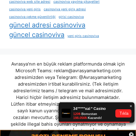
casinoviva web site adresi
casinoviva yayılma şikayetleri
casinoviva yeni giris
casinoviva yeni giriş adresi
casinoviva çekme güvenilirliği
girisi casinoviva
güncel adresi casinoviva
güncel casinoviva
yeni giris casinoviva
Avrasya'nın en büyük reklam platformunda olmak için
Microsoft Teams:
reklam@avrasyamarketing.com
adresimizden veya Telegram: @Avrasyamarketing
adresimizden irtibat kurabilirsiniz. (Tek iletişim
adreslerimiz teams / telegram ve mail adresimizdir.
Harici hiçbir iletişim adresimiz bulunmamaktadır.
Lütfen itibar etmeyiniz.) Türkiye yasalarına göre 7258
sayılı kanun uyarınca yasa dışı bahis oynamanın
cezaları mevcuttur. Şu an bulunduğunuz site hiç bir
şekilde illegal bahis oyunları oynatmıyor ve oynamaya
aracı olmuyordur.
nissbet
|
golegol
|
bets4you
|
×