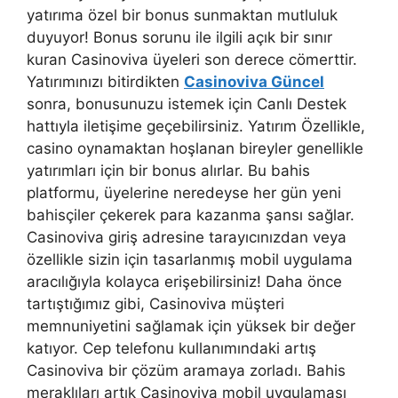
yatırıma özel bir bonus sunmaktan mutluluk
duyuyor! Bonus sorunu ile ilgili açık bir sınır
kuran Casinoviva üyeleri son derece cömerttir.
Yatırımınızı bitirdikten
Casinoviva Güncel
sonra, bonusunuzu istemek için Canlı Destek
hattıyla iletişime geçebilirsiniz. Yatırım Özellikle,
casino oynamaktan hoşlanan bireyler genellikle
yatırımları için bir bonus alırlar. Bu bahis
platformu, üyelerine neredeyse her gün yeni
bahisçiler çekerek para kazanma şansı sağlar.
Casinoviva giriş adresine tarayıcınızdan veya
özellikle sizin için tasarlanmış mobil uygulama
aracılığıyla kolayca erişebilirsiniz! Daha önce
tartıştığımız gibi, Casinoviva müşteri
memnuniyetini sağlamak için yüksek bir değer
katıyor. Cep telefonu kullanımındaki artış
Casinoviva bir çözüm aramaya zorladı. Bahis
meraklıları artık Casinoviva mobil uygulaması