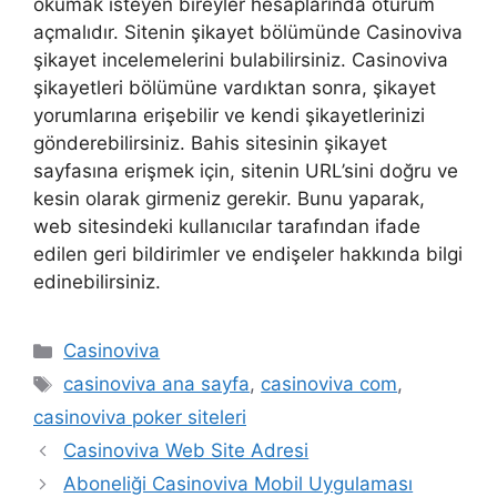
okumak isteyen bireyler hesaplarında oturum
açmalıdır. Sitenin şikayet bölümünde Casinoviva
şikayet incelemelerini bulabilirsiniz. Casinoviva
şikayetleri bölümüne vardıktan sonra, şikayet
yorumlarına erişebilir ve kendi şikayetlerinizi
gönderebilirsiniz. Bahis sitesinin şikayet
sayfasına erişmek için, sitenin URL’sini doğru ve
kesin olarak girmeniz gerekir. Bunu yaparak,
web sitesindeki kullanıcılar tarafından ifade
edilen geri bildirimler ve endişeler hakkında bilgi
edinebilirsiniz.
Kategoriler
Casinoviva
Etiketler
casinoviva ana sayfa
,
casinoviva com
,
casinoviva poker siteleri
Casinoviva Web Site Adresi
Aboneliği Casinoviva Mobil Uygulaması