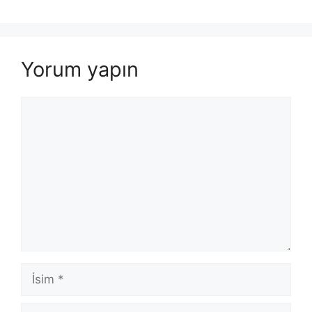
Yorum yapın
Yorum
İsim
E-