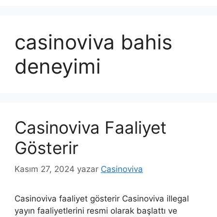
casinoviva bahis
deneyimi
Casinoviva Faaliyet
Gösterir
Kasım 27, 2024
yazar
Casinoviva
Casinoviva faaliyet gösterir Casinoviva illegal
yayın faaliyetlerini resmi olarak başlattı ve