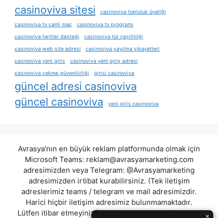
casinoviva sitesi
casinoviva topluluk üyeliği
casinoviva tv canli maç
casinoviva tv programı
casinoviva twitter desteği
casinoviva tür çeşitliliği
casinoviva web site adresi
casinoviva yayılma şikayetleri
casinoviva yeni giris
casinoviva yeni giriş adresi
casinoviva çekme güvenilirliği
girisi casinoviva
güncel adresi casinoviva
güncel casinoviva
yeni giris casinoviva
Avrasya'nın en büyük reklam platformunda olmak için
Microsoft Teams:
reklam@avrasyamarketing.com
adresimizden veya Telegram: @Avrasyamarketing
adresimizden irtibat kurabilirsiniz. (Tek iletişim
adreslerimiz teams / telegram ve mail adresimizdir.
Harici hiçbir iletişim adresimiz bulunmamaktadır.
Lütfen itibar etmeyiniz.) Türkiye yasalarına göre 7258