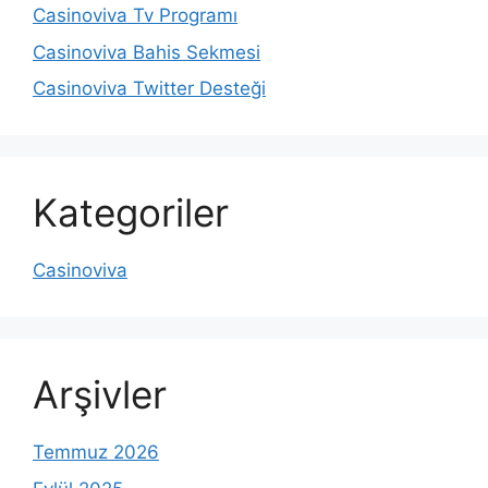
Casinoviva Tv Programı
Casinoviva Bahis Sekmesi
Casinoviva Twitter Desteği
Kategoriler
Casinoviva
Arşivler
Temmuz 2026