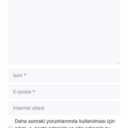
Yorum
İsim
E-
posta
İnternet
sitesi
Daha sonraki yorumlarımda kullanılması için