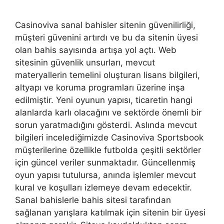
Casinoviva sanal bahisler sitenin güvenilirliği,
müşteri güvenini artırdı ve bu da sitenin üyesi
olan bahis sayısında artışa yol açtı. Web
sitesinin güvenlik unsurları, mevcut
materyallerin temelini oluşturan lisans bilgileri,
altyapı ve koruma programları üzerine inşa
edilmiştir. Yeni oyunun yapısı, ticaretin hangi
alanlarda karlı olacağını ve sektörde önemli bir
sorun yaratmadığını gösterdi. Aslında mevcut
bilgileri incelediğimizde Casinoviva Sportsbook
müşterilerine özellikle futbolda çeşitli sektörler
için güncel veriler sunmaktadır. Güncellenmiş
oyun yapısı tutulursa, anında işlemler mevcut
kural ve koşulları izlemeye devam edecektir.
Sanal bahislerle bahis sitesi tarafından
sağlanan yarışlara katılmak için sitenin bir üyesi